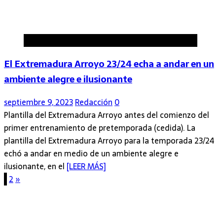
Deportes
El Extremadura Arroyo 23/24 echa a andar en un
ambiente alegre e ilusionante
septiembre 9, 2023
Redacción
0
Plantilla del Extremadura Arroyo antes del comienzo del
primer entrenamiento de pretemporada (cedida). La
plantilla del Extremadura Arroyo para la temporada 23/24
echó a andar en medio de un ambiente alegre e
ilusionante, en el
[LEER MÁS]
Paginación
1
2
»
de
entradas