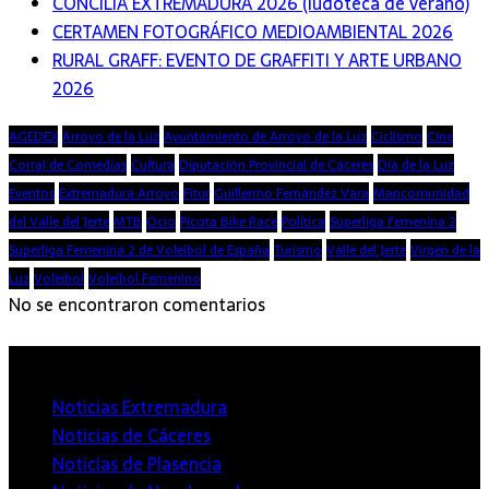
CONCILIA EXTREMADURA 2026 (ludoteca de verano)
CERTAMEN FOTOGRÁFICO MEDIOAMBIENTAL 2026
RURAL GRAFF: EVENTO DE GRAFFITI Y ARTE URBANO
2026
AGEDEX
Arroyo de la Luz
Ayuntamiento de Arroyo de la Luz
Ciclismo
Cine
Corral de Comedias
Cultura
Diputación Provincial de Cáceres
Día de la Luz
Eventos
Extremadura Arroyo
Fitur
Guillermo Fernández Vara
Mancomunidad
del Valle del Jerte
MTB
Ocio
Picota Bike Race
Política
Superliga Femenina 2
Superliga Femenina 2 de Voleibol de España
Turismo
Valle del Jerte
Virgen de la
Luz
Voleibol
Voleibol Femenino
No se encontraron comentarios
Extremadura
Noticias Extremadura
Noticias de Cáceres
Noticias de Plasencia