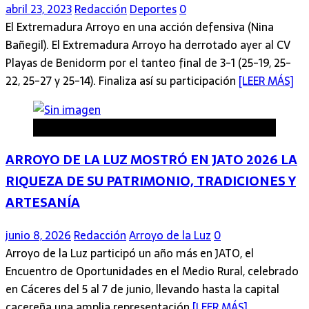
abril 23, 2023
Redacción
Deportes
0
El Extremadura Arroyo en una acción defensiva (Nina
Bañegil). El Extremadura Arroyo ha derrotado ayer al CV
Playas de Benidorm por el tanteo final de 3-1 (25-19, 25-
22, 25-27 y 25-14). Finaliza así su participación
[LEER MÁS]
Arroyo de la Luz
ARROYO DE LA LUZ MOSTRÓ EN JATO 2026 LA
RIQUEZA DE SU PATRIMONIO, TRADICIONES Y
ARTESANÍA
junio 8, 2026
Redacción
Arroyo de la Luz
0
Arroyo de la Luz participó un año más en JATO, el
Encuentro de Oportunidades en el Medio Rural, celebrado
en Cáceres del 5 al 7 de junio, llevando hasta la capital
cacereña una amplia representación
[LEER MÁS]