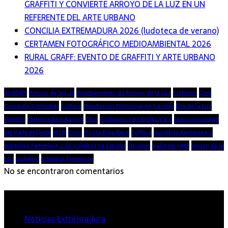
GRAFFITI Y CONVIERTE ARROYO DE LA LUZ EN UN
REFERENTE DEL ARTE URBANO
CONCILIA EXTREMADURA 2026 (ludoteca de verano)
CERTAMEN FOTOGRÁFICO MEDIOAMBIENTAL 2026
RURAL GRAFF: EVENTO DE GRAFFITI Y ARTE URBANO
2026
AGEDEX
Arroyo de la Luz
Ayuntamiento de Arroyo de la Luz
Ciclismo
Cine
Corral de Comedias
Cultura
Diputación Provincial de Cáceres
Día de la Luz
Eventos
Extremadura Arroyo
Fitur
Guillermo Fernández Vara
Mancomunidad
del Valle del Jerte
MTB
Ocio
Picota Bike Race
Política
Superliga Femenina 2
Superliga Femenina 2 de Voleibol de España
Turismo
Valle del Jerte
Virgen de la
Luz
Voleibol
Voleibol Femenino
No se encontraron comentarios
Extremadura
Noticias Extremadura